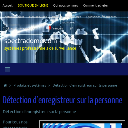
Passer
Accueil
BOUTIQUE EN LIGNE
Qui nous sommes
Comment acheter
au
contenu
Contactez-nous
Nos services
Produits et systèmes
Questions fréquentes
Recherche
Cookies et réseaux sociaux
Français
Rechercher
pour
:
spectradome.com
systèmes professionnels de surveillance
Accueil
Produits et systèmes
Détection d’enregistreur sur la personne
Détection d’enregistreur sur la personne
Détection d’enregistreur sur la personne.
Pour tous nos