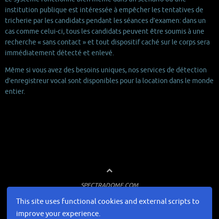
institution publique est intéressée à empêcher les tentatives de
tricherie par les candidats pendant les séances d’examen: dans un
cas comme celui-ci, tous les candidats peuvent être soumis à une
recherche « sans contact » et tout dispositif caché sur le corps sera
immédiatement détecté et enlevé.
Même si vous avez des besoins uniques, nos services de détection
d’enregistreur vocal sont disponibles pour la location dans le monde
entier.
SPECTRADOME.COM
Solutions professionnelles de surveillance et de contre-surveillance pour les
This site uses functional cookies and external scripts to
forces de l'ordre et les gouvernements
improve your experience.